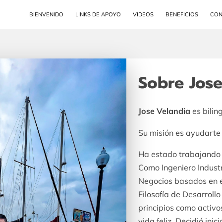
BIENVENIDO
LINKS DE APOYO
VIDEOS
BENEFICIOS
CON
Sobre Jose
Jose Velandia
es bilin
Su misión es ayudarte 
Ha estado trabajando
Como Ingeniero Industr
Negocios basados en e
Filosofía de Desarrollo
principios como activo
vida feliz. Decidió ini